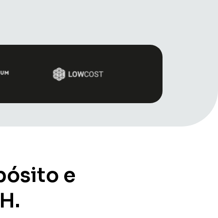
ósito e
H.