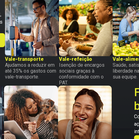
,
os
Vale-transporte
Vale-refeição
Vale-alime
Ajudamos a reduzir em
Isenção de encargos
Saúde, sati
até 35% os gastos com
sociais graças à
liberdade n
vale-transporte.
conformidade com o
sua equipe.
PAT.
Co
aç
in